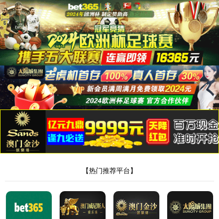
太阳成集团tyc33455
招采平台
您好，欢迎您光临太阳成集团
tyc33455官方网站！
环保行业
化工行业
矿物及尾矿处理
食品行业
生物医药行业
选煤行业
冶金行业
视觉太阳成集团tyc33455
首页
>
行业应用
>
化工行业
> 详情
宁波新福钛白粉有限公司
浏览次数：
3747
时间：2020-09-16